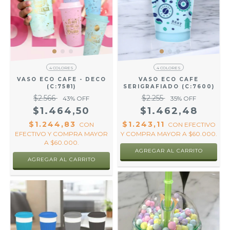
4 COLORES
4 COLORES
VASO ECO CAFE - DECO
VASO ECO CAFE
(C:7581)
SERIGRAFIADO (C:7600)
$2.566
$2.255
43
% OFF
35
% OFF
$1.464,50
$1.462,48
$1.244,83
$1.243,11
CON
CON
EFECTIVO
EFECTIVO Y COMPRA MAYOR
Y COMPRA MAYOR A $60.000.
A $60.000.
AGREGAR AL CARRITO
AGREGAR AL CARRITO