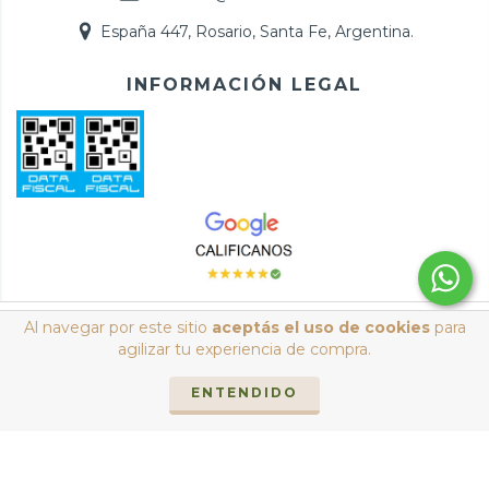
España 447, Rosario, Santa Fe, Argentina.
INFORMACIÓN LEGAL
Copyright Arte y Esencias Mayorista - 2026. Todos los
Al navegar por este sitio
aceptás el uso de cookies
para
derechos reservados.
agilizar tu experiencia de compra.
Defensa de las y los consumidores. Para reclamos
ingresá acá.
/
ENTENDIDO
Botón de arrepentimiento