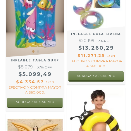
INFLABLE COLA SIRENA
$20.199
34
% OFF
$13.260,29
$11.271,25
CON
INFLABLE TABLA SURF
EFECTIVO Y COMPRA MAYOR
A $60.000.
$8.079
37
% OFF
$5.099,49
$4.334,57
CON
EFECTIVO Y COMPRA MAYOR
A $60.000.
AGREGAR AL CARRITO