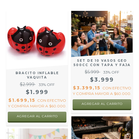
SET DE 10 VASOS GEO
500CC CON TAPA Y FAJA
$5.999
33
% OFF
BRACITO INFLABLE
VAQUITA
$3.999
$2.999
33
% OFF
$3.399,15
CON
EFECTIVO
$1.999
Y COMPRA MAYOR A $60.000.
$1.699,15
CON
EFECTIVO
AGREGAR AL CARRITO
Y COMPRA MAYOR A $60.000.