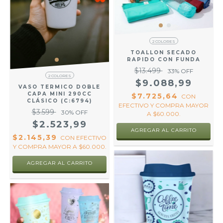
2 COLORES
TOALLON SECADO
RAPIDO CON FUNDA
$13.499
33
% OFF
2 COLORES
$9.088,99
VASO TERMICO DOBLE
CAPA MINI 290CC
$7.725,64
CON
CLÁSICO (C:6794)
EFECTIVO Y COMPRA MAYOR
$3.599
30
% OFF
A $60.000.
$2.523,99
AGREGAR AL CARRITO
$2.145,39
CON
EFECTIVO
Y COMPRA MAYOR A $60.000.
AGREGAR AL CARRITO