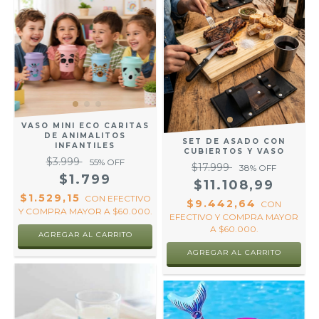
VASO MINI ECO CARITAS
DE ANIMALITOS
SET DE ASADO CON
INFANTILES
CUBIERTOS Y VASO
$3.999
55
% OFF
$17.999
38
% OFF
$1.799
$11.108,99
$1.529,15
CON
EFECTIVO
$9.442,64
CON
Y COMPRA MAYOR A $60.000.
EFECTIVO Y COMPRA MAYOR
A $60.000.
AGREGAR AL CARRITO