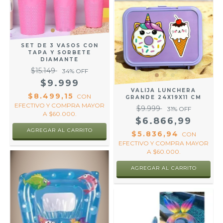
SET DE 3 VASOS CON
TAPA Y SORBETE
DIAMANTE
$15.149
34
% OFF
$9.999
VALIJA LUNCHERA
$8.499,15
CON
GRANDE 24X19X11 CM
EFECTIVO Y COMPRA MAYOR
$9.999
31
% OFF
A $60.000.
$6.866,99
AGREGAR AL CARRITO
$5.836,94
CON
EFECTIVO Y COMPRA MAYOR
A $60.000.
AGREGAR AL CARRITO