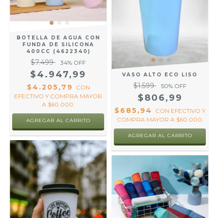
BOTELLA DE AGUA CON
FUNDA DE SILICONA
400CC (4622340)
$7.499
34
% OFF
$4.947,99
VASO ALTO ECO LISO
$1.599
50
% OFF
$4.205,79
CON
EFECTIVO Y COMPRA MAYOR
$806,99
A $60.000.
$685,94
CON
EFECTIVO Y
COMPRA MAYOR A $60.000.
AGREGAR AL CARRITO
AGREGAR AL CARRITO