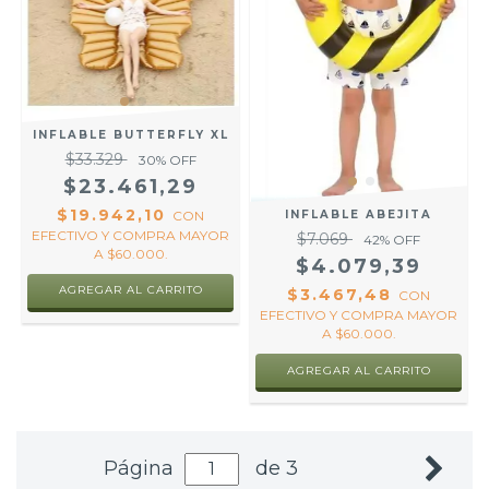
INFLABLE BUTTERFLY XL
$33.329
30
% OFF
$23.461,29
$19.942,10
INFLABLE ABEJITA
CON
EFECTIVO Y COMPRA MAYOR
$7.069
42
% OFF
A $60.000.
$4.079,39
AGREGAR AL CARRITO
$3.467,48
CON
EFECTIVO Y COMPRA MAYOR
A $60.000.
Página
de 3