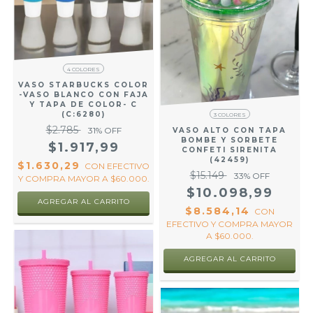
4 COLORES
VASO STARBUCKS COLOR
-VASO BLANCO CON FAJA
Y TAPA DE COLOR- C
(C:6280)
3 COLORES
$2.785
31
% OFF
VASO ALTO CON TAPA
BOMBE Y SORBETE
$1.917,99
CONFETI SIRENITA
(42459)
$1.630,29
CON
EFECTIVO
$15.149
33
% OFF
Y COMPRA MAYOR A $60.000.
$10.098,99
AGREGAR AL CARRITO
$8.584,14
CON
EFECTIVO Y COMPRA MAYOR
A $60.000.
AGREGAR AL CARRITO