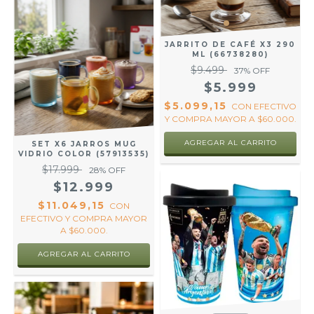
JARRITO DE CAFÉ X3 290
ML (66738280)
$9.499
37
% OFF
$5.999
$5.099,15
CON
EFECTIVO
Y COMPRA MAYOR A $60.000.
SET X6 JARROS MUG
VIDRIO COLOR (57913535)
$17.999
28
% OFF
$12.999
$11.049,15
CON
EFECTIVO Y COMPRA MAYOR
A $60.000.