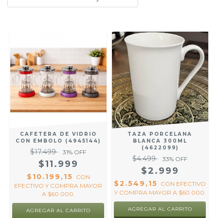
CAFETERA DE VIDRIO
TAZA PORCELANA
CON EMBOLO (4945144)
BLANCA 300ML
(4622099)
$17.499
31
% OFF
$4.499
33
% OFF
$11.999
$2.999
$10.199,15
CON
$2.549,15
CON
EFECTIVO
EFECTIVO Y COMPRA MAYOR
Y COMPRA MAYOR A $60.000.
A $60.000.