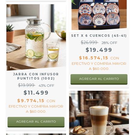
SET X 6 CUENCOS (45-41)
$26.999
28
% OFF
$19.499
$16.574,15
CON
EFECTIVO Y COMPRA MAYOR
A $60.000.
JARRA CON INFUSOR
PUNTITOS (1002)
$19.999
43
% OFF
$11.499
$9.774,15
CON
EFECTIVO Y COMPRA MAYOR
A $60.000.