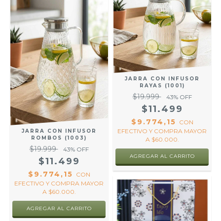
JARRA CON INFUSOR
RAYAS (1001)
$19.999
43
% OFF
$11.499
$9.774,15
CON
EFECTIVO Y COMPRA MAYOR
JARRA CON INFUSOR
ROMBOS (1003)
A $60.000.
$19.999
43
% OFF
$11.499
$9.774,15
CON
EFECTIVO Y COMPRA MAYOR
A $60.000.