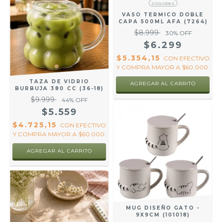
2 COLORES
VASO TERMICO DOBLE
CAPA 500ML AFA (7264)
$8.999
30
% OFF
$6.299
$5.354,15
CON
EFECTIVO
Y COMPRA MAYOR A $60.000.
TAZA DE VIDRIO
AGREGAR AL CARRITO
BURBUJA 380 CC (36-18)
$9.999
44
% OFF
$5.559
$4.725,15
CON
EFECTIVO
Y COMPRA MAYOR A $60.000.
MUG DISEÑO GATO -
9X9CM (101018)