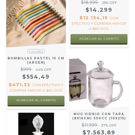
$18.999
25
% OFF
$14.299
$12.154,15
CON
EFECTIVO Y COMPRA MAYOR
A $60.000.
7 COLORES
BOMBILLAS PASTEL 15 CM
(ARGEN)
$999
44
% OFF
$554,49
$471,32
CON
EFECTIVO Y
COMPRA MAYOR A $60.000.
AGREGAR AL CARRITO
MUG VIDRIO CON TAPA
(8X16CM) 350CC (105215)
$11.999
37
% OFF
$7.563,89