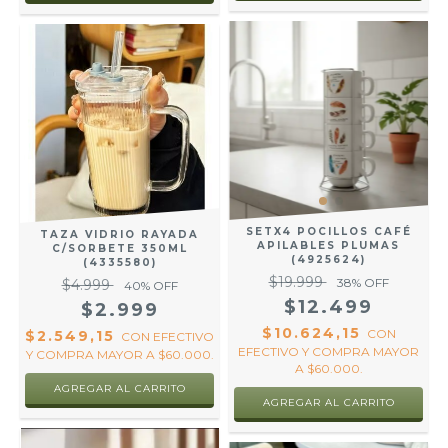
SETX4 POCILLOS CAFÉ
TAZA VIDRIO RAYADA
APILABLES PLUMAS
C/SORBETE 350ML
(4925624)
(4335580)
$19.999
38
% OFF
$4.999
40
% OFF
$12.499
$2.999
$10.624,15
CON
$2.549,15
CON
EFECTIVO
EFECTIVO Y COMPRA MAYOR
Y COMPRA MAYOR A $60.000.
A $60.000.