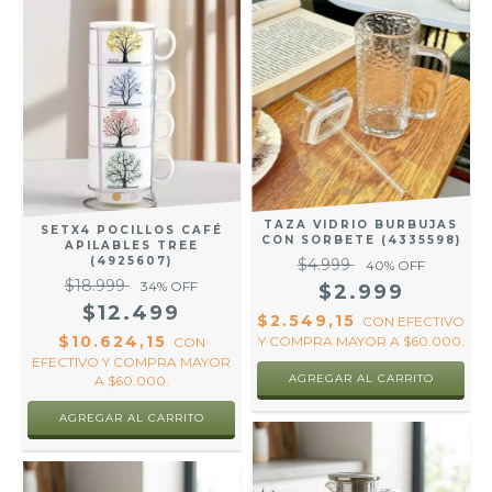
TAZA VIDRIO BURBUJAS
SETX4 POCILLOS CAFÉ
CON SORBETE (4335598)
APILABLES TREE
(4925607)
$4.999
40
% OFF
$18.999
34
% OFF
$2.999
$12.499
$2.549,15
CON
EFECTIVO
$10.624,15
Y COMPRA MAYOR A $60.000.
CON
EFECTIVO Y COMPRA MAYOR
A $60.000.