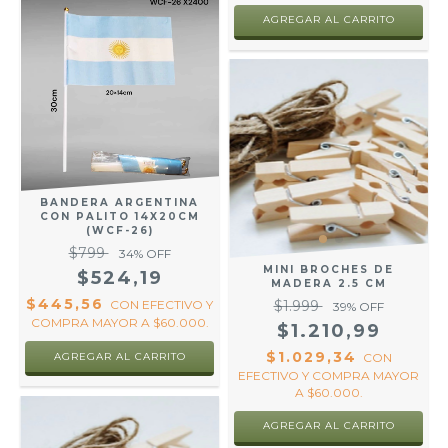
BANDERA ARGENTINA
CON PALITO 14X20CM
(WCF-26)
$799
34
% OFF
MINI BROCHES DE
$524,19
MADERA 2.5 CM
$445,56
CON
EFECTIVO Y
$1.999
39
% OFF
COMPRA MAYOR A $60.000.
$1.210,99
$1.029,34
CON
EFECTIVO Y COMPRA MAYOR
A $60.000.
AGREGAR AL CARRITO