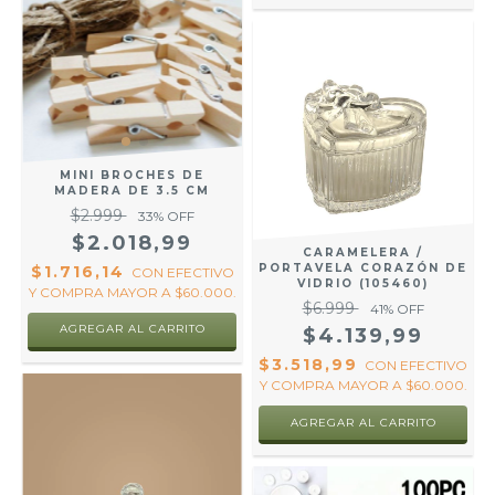
MINI BROCHES DE
MADERA DE 3.5 CM
$2.999
33
% OFF
$2.018,99
CARAMELERA /
PORTAVELA CORAZÓN DE
$1.716,14
CON
EFECTIVO
VIDRIO (105460)
Y COMPRA MAYOR A $60.000.
$6.999
41
% OFF
AGREGAR AL CARRITO
$4.139,99
$3.518,99
CON
EFECTIVO
Y COMPRA MAYOR A $60.000.