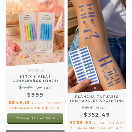
3 COLORES
SET X 6 VELAS
CUMPLEAÑOS (13976)
$1.599
38
% OFF
$999
PLANCHA TATUAJES
TEMPORALES ARGENTINA
$849,15
CON
EFECTIVO Y
$699
50
% OFF
COMPRA MAYOR A $60.000.
$352,49
AGREGAR AL CARRITO
$299,62
CON
EFECTIVO Y
COMPRA MAYOR A $60.000.