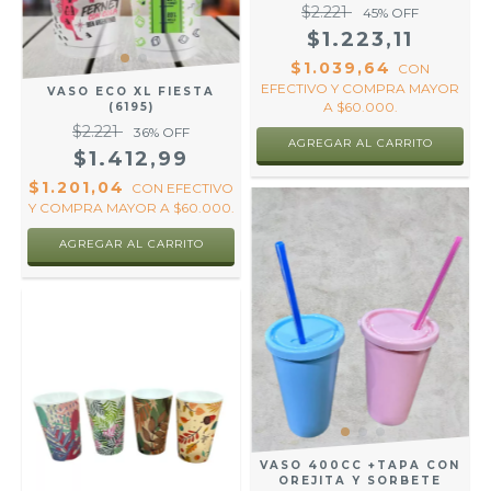
$2.221
45
% OFF
$1.223,11
$1.039,64
CON
EFECTIVO Y COMPRA MAYOR
VASO ECO XL FIESTA
A $60.000.
(6195)
$2.221
36
% OFF
AGREGAR AL CARRITO
$1.412,99
$1.201,04
CON
EFECTIVO
Y COMPRA MAYOR A $60.000.
AGREGAR AL CARRITO
VASO 400CC +TAPA CON
OREJITA Y SORBETE