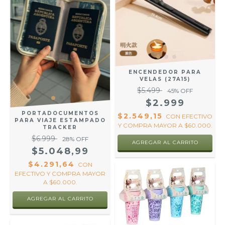
ENCENDEDOR PARA
VELAS (27A15)
$5.499
45
% OFF
$2.999
PORTADOCUMENTOS
$2.549,15
CON
EFECTIVO
PARA VIAJE ESTAMPADO
Y COMPRA MAYOR A $60.000.
TRACKER
$6.999
28
% OFF
$5.048,99
$4.291,64
CON
EFECTIVO Y COMPRA MAYOR
A $60.000.
AGREGAR AL CARRITO