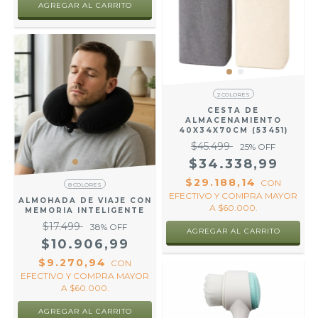
AGREGAR AL CARRITO
2 COLORES
CESTA DE
ALMACENAMIENTO
40X34X70CM (53451)
$45.499
25
% OFF
$34.338,99
$29.188,14
CON
8 COLORES
EFECTIVO Y COMPRA MAYOR
ALMOHADA DE VIAJE CON
A $60.000.
MEMORIA INTELIGENTE
$17.499
38
% OFF
AGREGAR AL CARRITO
$10.906,99
$9.270,94
CON
EFECTIVO Y COMPRA MAYOR
A $60.000.
AGREGAR AL CARRITO