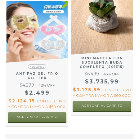
MINI MACETA CON
SUCULENTA BUDA
COMPLETO (201315)
4 COLORES
$6.499
43
% OFF
ANTIFAZ GEL FRIO
GLITTER
$3.735,99
$4.299
42
% OFF
$3.175,59
CON
EFECTIVO
$2.499
Y COMPRA MAYOR A $60.000.
$2.124,15
CON
EFECTIVO
Y COMPRA MAYOR A $60.000.
AGREGAR AL CARRITO