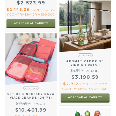
$2.523,99
$2.145,39
CON
EFECTIVO
Y COMPRA MAYOR A $60.000.
3 COLORES
AROMATIZADOR DE
VIDRIO (105341)
$4.999
36
% OFF
$3.190,59
$2.712
CON
EFECTIVO Y
COMPRA MAYOR A $60.000.
7 COLORES
SET DE 6 NECESER PARA
AGREGAR AL CARRITO
VIAJE GRANDE (26-78)
$17.499
41
% OFF
$10.401,99