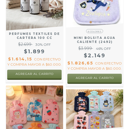
6 COLORES
PERFUMES TEXTILES DE
MINI BOLSITA AGUA
CARTERA 100 CC
CALIENTE (2492)
$2.699
30
% OFF
$3.999
46
% OFF
$1.899
$2.149
$1.614,15
CON
EFECTIVO
$1.826,65
CON
EFECTIVO
Y COMPRA MAYOR A $60.000.
Y COMPRA MAYOR A $60.000.
AGREGAR AL CARRITO
AGREGAR AL CARRITO