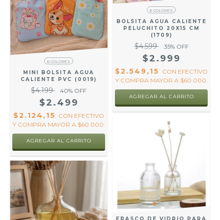
6 COLORES
BOLSITA AGUA CALIENTE
PELUCHITO 20X15 CM
(1709)
$4.599
35
% OFF
$2.999
6 COLORES
$2.549,15
CON
EFECTIVO
MINI BOLSITA AGUA
CALIENTE PVC (0019)
Y COMPRA MAYOR A $60.000.
$4.199
40
% OFF
AGREGAR AL CARRITO
$2.499
$2.124,15
CON
EFECTIVO
Y COMPRA MAYOR A $60.000.
AGREGAR AL CARRITO
FRASCO DE VIDRIO PARA