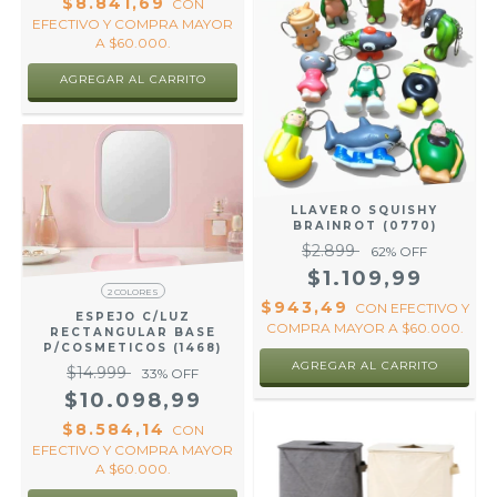
$8.841,69
CON
EFECTIVO Y COMPRA MAYOR
A $60.000.
AGREGAR AL CARRITO
LLAVERO SQUISHY
BRAINROT (0770)
$2.899
62
% OFF
$1.109,99
2 COLORES
$943,49
CON
EFECTIVO Y
ESPEJO C/LUZ
COMPRA MAYOR A $60.000.
RECTANGULAR BASE
P/COSMETICOS (1468)
$14.999
33
% OFF
$10.098,99
$8.584,14
CON
EFECTIVO Y COMPRA MAYOR
A $60.000.