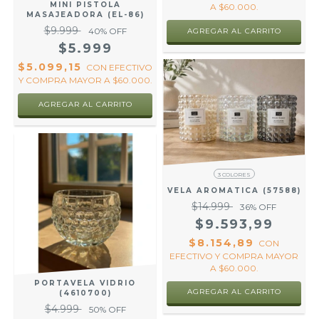
MINI PISTOLA
A $60.000.
MASAJEADORA (EL-86)
$9.999
40
% OFF
$5.999
$5.099,15
CON
EFECTIVO
Y COMPRA MAYOR A $60.000.
3 COLORES
VELA AROMATICA (57588)
$14.999
36
% OFF
$9.593,99
$8.154,89
CON
EFECTIVO Y COMPRA MAYOR
A $60.000.
PORTAVELA VIDRIO
AGREGAR AL CARRITO
(4610700)
$4.999
50
% OFF