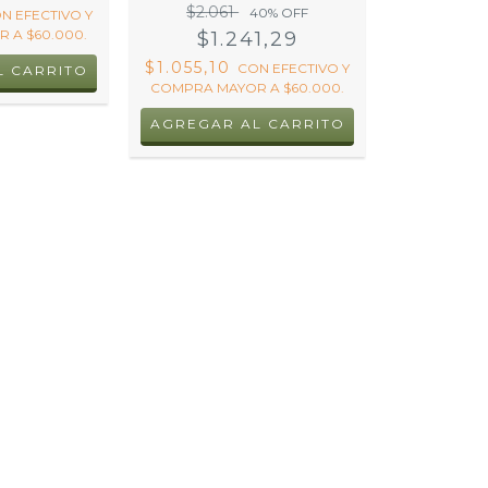
$2.061
40
% OFF
ON
EFECTIVO Y
 A $60.000.
$1.241,29
$1.055,10
CON
EFECTIVO Y
L CARRITO
COMPRA MAYOR A $60.000.
AGREGAR AL CARRITO