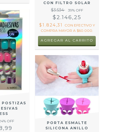
CON FILTRO SOLAR
$3.534
39
% OFF
$2.146,25
$1.824,31
CON
EFECTIVO Y
COMPRA MAYOR A $60.000.
S POSTIZAS
ESIVAS
ESS
24
% OFF
PORTA ESMALTE
8,99
SILICONA ANILLO