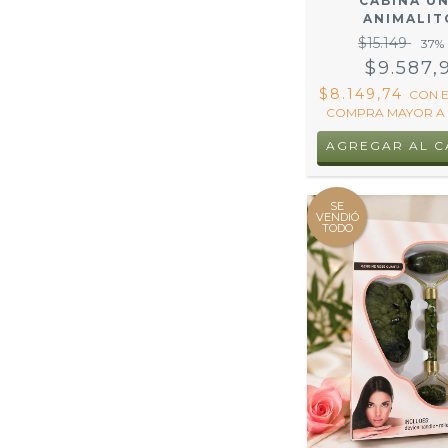
CABINA U
ANIMALIT
$15.149
37
%
$9.587,
$8.149,74
CON
E
COMPRA MAYOR A 
AGREGAR AL C
SE
VENDIÓ
TODO