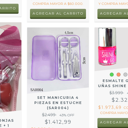
COMPRA MAYOR A $60.000.
Y COMPRA MAYO
ESMALTE 
UÑAS SHINE
$3.999
SET MANICURIA 4
$2.32
PIEZAS EN ESTUCHE
$1.973,69
C
(SAR004)
COMPRA MAYOR
$2.499
43
% OFF
PONJAS
$1.412,99
AGREGAR A
 + 1