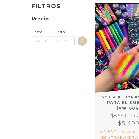
FILTROS
Precio
Desde
Hasta
SET X 8 FIBRA
PARA EL CU
(AW1604
$8.999
39
%
$5.49
$4.674,15
CON
E
COMPRA MAYOR A 