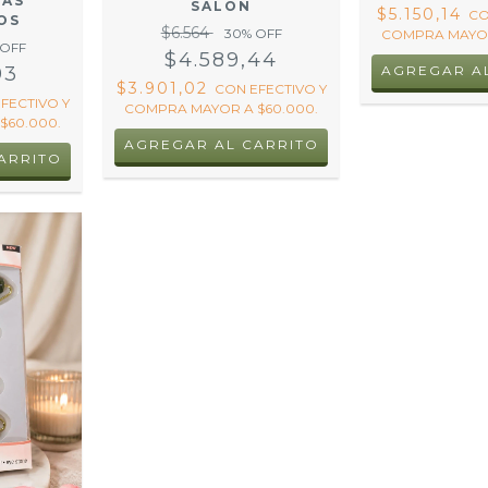
ÑAS
SALON
$5.150,14
C
OS
$6.564
30
% OFF
COMPRA MAYOR
 OFF
$4.589,44
93
AGREGAR A
$3.901,02
CON
EFECTIVO Y
FECTIVO Y
COMPRA MAYOR A $60.000.
$60.000.
AGREGAR AL CARRITO
ARRITO