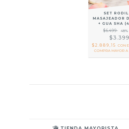
SET RODI
MASAJEADOR D
+ GUA SHA (
$6.499
48
%
$3.39
$2.889,15
CON
E
COMPRA MAYOR A 
TIENDA MAYORISTA