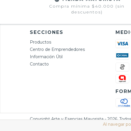
Compra mínima $40.000 (sin
descuentos)
SECCIONES
MEDI
Productos
Centro de Emprendedores
Información Útil
Contacto
FORM
Copyright Arte y Esencias Mayorista - 2026. Todos
Al navegar por
Defensa de las y los consumidores. Para reclamos
ingresá a