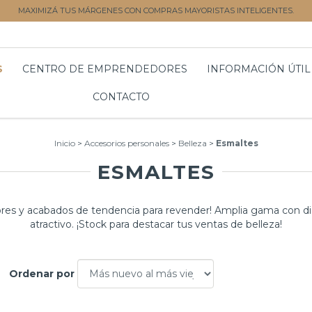
MAXIMIZÁ TUS MÁRGENES CON COMPRAS MAYORISTAS INTELIGENTES.
S
CENTRO DE EMPRENDEDORES
INFORMACIÓN ÚTIL
CONTACTO
Inicio
>
Accesorios personales
>
Belleza
>
Esmaltes
ESMALTES
ores y acabados de tendencia para revender! Amplia gama con d
atractivo. ¡Stock para destacar tus ventas de belleza!
Ordenar por