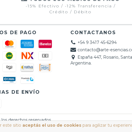
-15% Efectivo / -12% Transferencia /
Crédito / Débito
OS DE PAGO
CONTACTANOS
+54 9 3417 45-6294
contacto@arte-esencias.
España 447, Rosario, Santa
Argentina.
AS DE ENVÍO
 los derechos reservados.
 este sitio
aceptás el uso de cookies
para agilizar tu experien
cá.
/
Botón de arrepentimiento