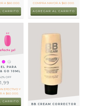
R A $60.000.
COMPRA MAYOR A $60.000.
+9
GEL PARA
 & GO 10ML
42
% OFF
1,99
ON
EFECTIVO Y
 A $60.000.
L CARRITO
BB CREAM CORRECTOR