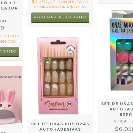
$1.201,04
CON
EFECTIVO Y
LO + 1
COMPRA MAYOR A $60.000.
JEADOR
 OFF
99
EFECTIVO Y
$60.000.
SET DE UÑA
AUTOHAD
EXPR
$7.999
SET DE UÑAS POSTIZAS
$6.05
AUTOHADESIVAS