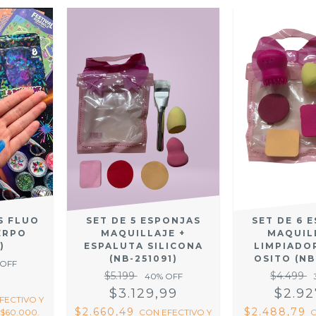
SET DE 5 ESPONJAS
SET DE 6 
S FLUO
MAQUILLAJE +
MAQUIL
ERPO
ESPALUTA SILICONA
LIMPIADO
)
(NB-251091)
OSITO (NB
 OFF
$5.199
$4.499
40
% OFF
9
$3.129,99
$2.92
FECTIVO Y
$2.660,49
$2.488,79
CON
EFECTIVO Y
$60.000.