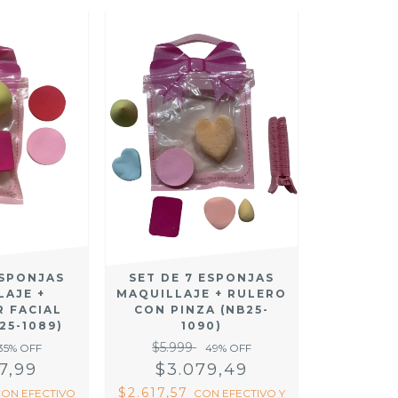
ESPONJAS
SET DE 7 ESPONJAS
LAJE +
MAQUILLAJE + RULERO
R FACIAL
CON PINZA (NB25-
25-1089)
1090)
$5.999
35
% OFF
49
% OFF
7,99
$3.079,49
$2.617,57
CON
EFECTIVO
CON
EFECTIVO Y