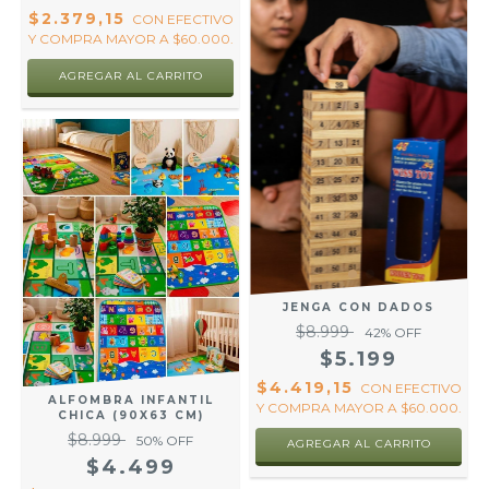
$2.379,15
CON
EFECTIVO
Y COMPRA MAYOR A $60.000.
JENGA CON DADOS
$8.999
42
% OFF
$5.199
$4.419,15
CON
EFECTIVO
ALFOMBRA INFANTIL
Y COMPRA MAYOR A $60.000.
CHICA (90X63 CM)
$8.999
50
% OFF
$4.499