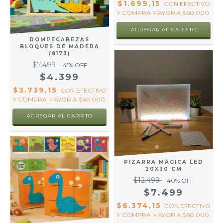
$1.699,15
CON
EFECTIVO
Y COMPRA MAYOR A $60.000.
ROMPECABEZAS
BLOQUES DE MADERA
(8173)
$7.499
41
% OFF
$4.399
$3.739,15
CON
EFECTIVO
Y COMPRA MAYOR A $60.000.
AGREGAR AL CARRITO
PIZARRA MÁGICA LED
20X30 CM
$12.499
40
% OFF
$7.499
$6.374,15
CON
EFECTIVO
Y COMPRA MAYOR A $60.000.