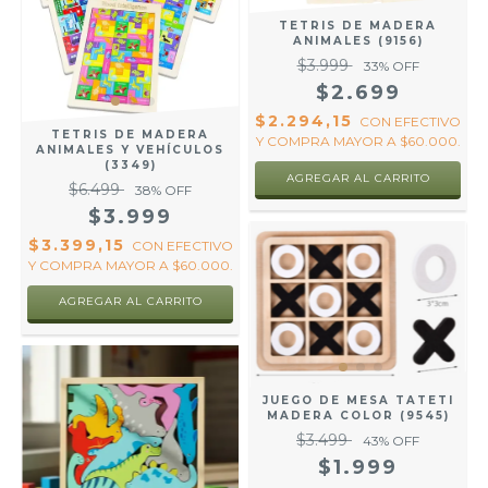
TETRIS DE MADERA
ANIMALES (9156)
$3.999
33
% OFF
$2.699
$2.294,15
CON
EFECTIVO
TETRIS DE MADERA
Y COMPRA MAYOR A $60.000.
ANIMALES Y VEHÍCULOS
(3349)
$6.499
38
% OFF
$3.999
$3.399,15
CON
EFECTIVO
Y COMPRA MAYOR A $60.000.
AGREGAR AL CARRITO
JUEGO DE MESA TATETI
MADERA COLOR (9545)
$3.499
43
% OFF
$1.999