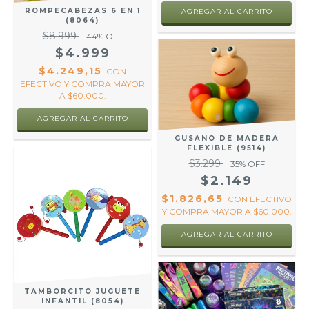
ROMPECABEZAS 6 EN 1
(8064)
$8.999
44
% OFF
$4.999
$4.249,15
CON
EFECTIVO Y COMPRA MAYOR
A $60.000.
AGREGAR AL CARRITO
GUSANO DE MADERA
FLEXIBLE (9514)
$3.299
35
% OFF
$2.149
$1.826,65
CON
EFECTIVO
Y COMPRA MAYOR A $60.000.
TAMBORCITO JUGUETE
INFANTIL (8054)