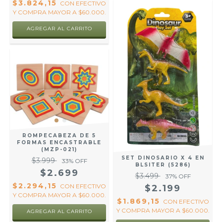
$3.824,15
CON
EFECTIVO
Y COMPRA MAYOR A $60.000.
ROMPECABEZA DE 5
FORMAS ENCASTRABLE
(MZP-021)
SET DINOSARIO X 4 EN
$3.999
33
% OFF
BLSITER (5286)
$2.699
$3.499
37
% OFF
$2.294,15
CON
EFECTIVO
$2.199
Y COMPRA MAYOR A $60.000.
$1.869,15
CON
EFECTIVO
Y COMPRA MAYOR A $60.000.
AGREGAR AL CARRITO