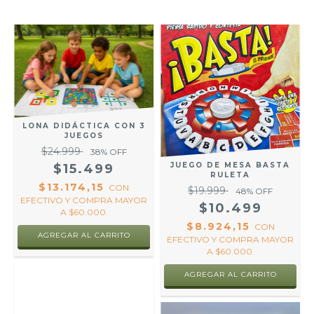
LONA DIDÁCTICA CON 3
JUEGOS
$24.999
38
% OFF
JUEGO DE MESA BASTA
$15.499
RULETA
$13.174,15
CON
$19.999
48
% OFF
EFECTIVO Y COMPRA MAYOR
$10.499
A $60.000.
$8.924,15
CON
EFECTIVO Y COMPRA MAYOR
A $60.000.