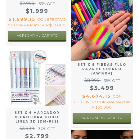
$2.999
33
% OFF
$1.999
$1.699,15
CON
EFECTIVO
Y COMPRA MAYOR A $60.000.
SET X 8 FIBRAS FLUO
PARA EL CUERPO
(AW1604)
$8.999
39
% OFF
$5.499
$4.674,15
CON
EFECTIVO Y COMPRA MAYOR
A $60.000.
SET X 6 MARCADOR
MICROFIBRA DOBLE
LINEA 3D (DM-822)
$3.999
30
% OFF
$2.799