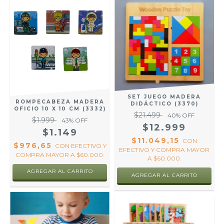
SET JUEGO MADERA
ROMPECABEZA MADERA
DIDÁCTICO (3370)
OFICIO 10 X 10 CM (3332)
$21.499
40
% OFF
$1.999
43
% OFF
$12.999
$1.149
$11.049,15
CON
$976,65
CON
EFECTIVO Y
EFECTIVO Y COMPRA MAYOR
COMPRA MAYOR A $60.000.
A $60.000.
AGREGAR AL CARRITO