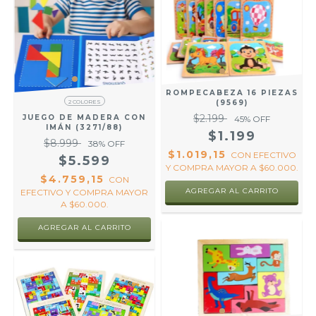
ROMPECABEZA 16 PIEZAS
2 COLORES
(9569)
$2.199
JUEGO DE MADERA CON
45
% OFF
IMÁN (3271/88)
$1.199
$8.999
38
% OFF
$1.019,15
CON
EFECTIVO
$5.599
Y COMPRA MAYOR A $60.000.
$4.759,15
CON
AGREGAR AL CARRITO
EFECTIVO Y COMPRA MAYOR
A $60.000.
AGREGAR AL CARRITO