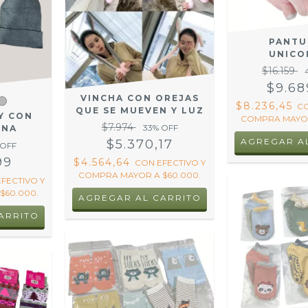
PANTU
UNICO
$16.159
$9.68
VINCHA CON OREJAS
$8.236,45
C
QUE SE MUEVEN Y LUZ
Y CON
COMPRA MAYOR
$7.974
33
% OFF
RNA
AGREGAR A
$5.370,17
 OFF
99
$4.564,64
CON
EFECTIVO Y
COMPRA MAYOR A $60.000.
EFECTIVO Y
$60.000.
AGREGAR AL CARRITO
ARRITO