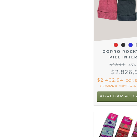
GORRO ROCK
PIEL INTE
$4.999
43
%
$2.826,
$2.402,94
CON
COMPRA MAYOR A 
AGREGAR AL C