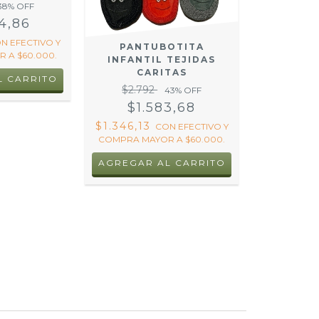
38
% OFF
4,86
ON
EFECTIVO Y
PANTUBOTITA
 A $60.000.
INFANTIL TEJIDAS
CARITAS
$2.792
43
% OFF
$1.583,68
$1.346,13
CON
EFECTIVO Y
COMPRA MAYOR A $60.000.
AGREGAR AL CARRITO