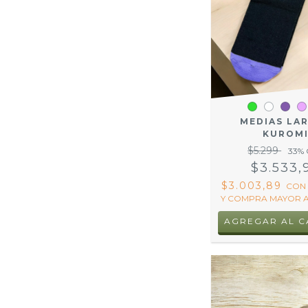
MEDIAS LA
KUROM
$5.299
33
% 
$3.533,
$3.003,89
CON
Y COMPRA MAYOR A
AGREGAR AL C