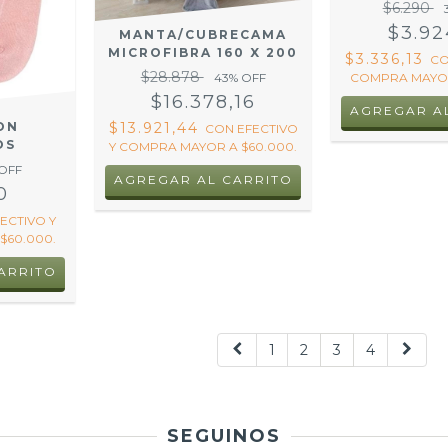
$6.290
$3.92
MANTA/CUBRECAMA
MICROFIBRA 160 X 200
$3.336,13
C
$28.878
COMPRA MAYOR
43
% OFF
$16.378,16
ON
$13.921,44
CON
EFECTIVO
OS
Y COMPRA MAYOR A $60.000.
OFF
AGREGAR AL CARRITO
0
ECTIVO Y
$60.000.
ARRITO
1
2
3
4
SEGUINOS