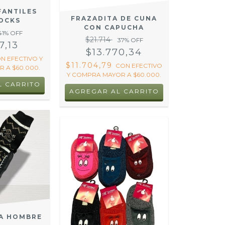
FANTILES
FRAZADITA DE CUNA
SOCKS
CON CAPUCHA
41
% OFF
$21.714
37
% OFF
7,13
$13.770,34
ON
EFECTIVO Y
$11.704,79
CON
EFECTIVO
 A $60.000.
Y COMPRA MAYOR A $60.000.
L CARRITO
AGREGAR AL CARRITO
A HOMBRE