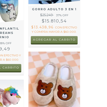
GORRO ADULTO 3 EN 1
$25.249
37
% OFF
$15.810,54
$13.438,96
CON
EFECTIVO
INFLANTIL
Y COMPRA MAYOR A $60.000.
DREAMS
RNIO
AGREGAR AL CARRITO
28
% OFF
9,49
ON
EFECTIVO Y
 A $60.000.
L CARRITO