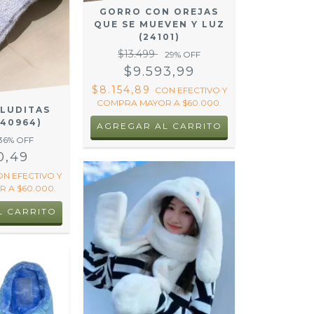
GORRO CON OREJAS
QUE SE MUEVEN Y LUZ
(24101)
$13.499
29
% OFF
$9.593,99
$8.154,89
CON
EFECTIVO Y
COMPRA MAYOR A $60.000.
ELUDITAS
(40964)
AGREGAR AL CARRITO
36
% OFF
0,49
ON
EFECTIVO Y
 A $60.000.