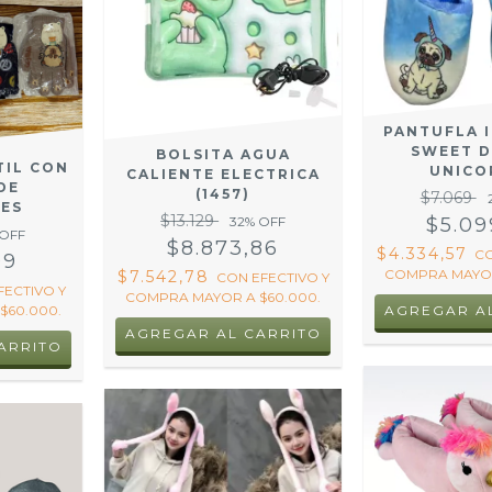
PANTUFLA 
SWEET 
BOLSITA AGUA
TIL CON
UNICO
CALIENTE ELECTRICA
DE
(1457)
$7.069
ES
$13.129
$5.09
32
% OFF
 OFF
$8.873,86
$4.334,57
C
99
COMPRA MAYOR
$7.542,78
CON
EFECTIVO Y
FECTIVO Y
COMPRA MAYOR A $60.000.
AGREGAR A
$60.000.
AGREGAR AL CARRITO
ARRITO