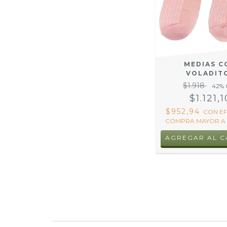
MEDIAS C
VOLADIT
$1.918
42
% 
$1.121,1
$952,94
CON
EF
COMPRA MAYOR A 
AGREGAR AL C