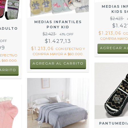
MEDIAS IN
KIDS 
$2.423
MEDIAS INFANTILES
$1.42
PONY KID
ADULTO
$1.213,06
C
$2.423
S
41
% OFF
COMPRA MAYOR
$1.427,13
 OFF
99
AGREGAR A
$1.213,06
CON
EFECTIVO Y
COMPRA MAYOR A $60.000.
EFECTIVO
 $60.000.
AGREGAR AL CARRITO
ARRITO
PANTUMEDI