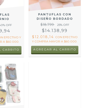
PANTUFLAS CON
FLAS
DISEÑO BORDADO
RNIO
$18.799
25
% OFF
40
% OFF
$14.138,99
9,94
$12.018,14
CON
EFECTIVO
ON
EFECTIVO Y
Y COMPRA MAYOR A $60.000.
 A $60.000.
AGREGAR AL CARRITO
L CARRITO