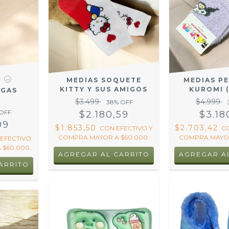
MEDIAS SOQUETE
MEDIAS P
+1
KITTY Y SUS AMIGOS
KUROMI 
RGAS
I
$3.499
$4.999
38
% OFF
OFF
$2.180,59
$3.18
99
$1.853,50
$2.703,42
CON
EFECTIVO Y
C
COMPRA MAYOR A $60.000.
COMPRA MAYOR
EFECTIVO
 $60.000.
AGREGAR AL CARRITO
ARRITO