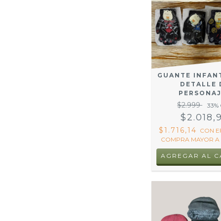
GUANTE INFAN
DETALLE 
PERSONAJ
$2.999
33
%
$2.018,
$1.716,14
CON
E
COMPRA MAYOR A 
AGREGAR AL C